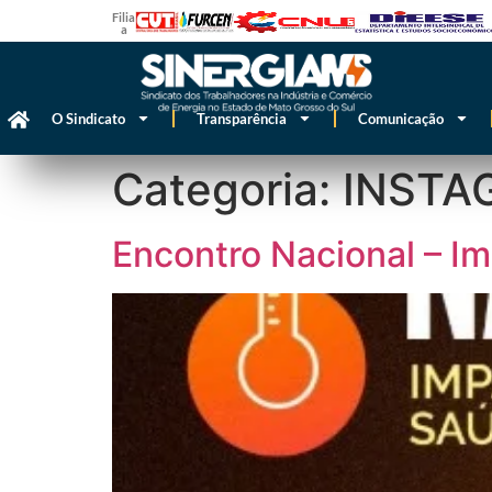
Filiado
a
O Sindicato
Transparência
Comunicação
Categoria:
INSTA
Encontro Nacional – Im