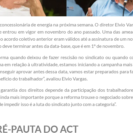
concessionária de energia na próxima semana. O diretor Elvio Va
que entrou em vigor em novembro do ano passado. Uma das ameaça
 do acordo coletivo anterior eram válidos até a assinatura de um n
ção deve terminar antes da data-base, que é em 1º de novembro.
forma quando deixou de fazer rescisão no sindicato ou quando 
ma em relação à ultratividade, estamos iniciando a campanha mai
onseguir aprovar antes dessa data, vamos estar preparados para f
efício do trabalhador”, avaliou Elvio Vargas.
 garantia dos direitos depende da participação dos trabalhadore
inda mais importante porque a reforma trouxe o negociado sobre o 
 impedir isso é a luta do sindicato junto com a categoria”.
RÉ-PAUTA DO ACT