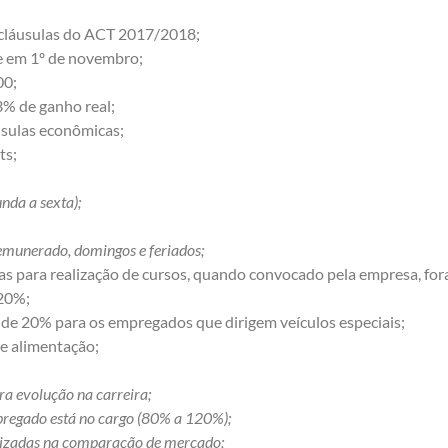
cláusulas do ACT 2017/2018;
e em 1º de novembro;
00;
3% de ganho real;
usulas econômicas;
ts;
da a sexta);
unerado, domingos e feriados;
 para realização de cursos, quando convocado pela empresa, fora
 20%;
 de 20% para os empregados que dirigem veículos especiais;
e alimentação;
ra evolução na carreira;
regado está no cargo (80% a 120%);
lizadas na comparação de mercado;