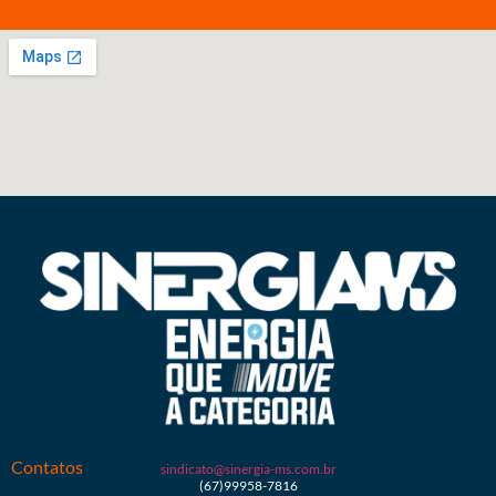
Contatos
sindicato@sinergia-ms.com.br
(67)99958-7816