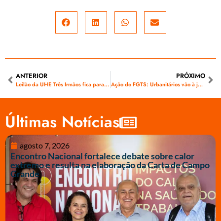
ANTERIOR
PRÓXIMO
Leilão da UHE Três Irmãos fica para janeiro de 2014
Ação do FGTS: Urbanitários vão à justiça pela recomposição das perdas
Últimas Notícias
agosto 7, 2026
Encontro Nacional fortalece debate sobre calor
extremo e resulta na elaboração da Carta de Campo
Grande