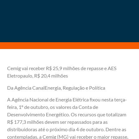
Cemig vai receber R$ 25,9 milhões de repasse e AES
Eletropaulo, R$ 20,4 milhões
Da Agência CanalEnergia, Regulação e Política
A Agência Nacional de Energia Elétrica fixou nesta terça-
feira, 1º de outubro, os valores da Conta de
Desenvolvimento Energético. Os recursos que totalizam
R$ 177,3 milhões devem ser repassados para as
distribuidoras até o próximo dia 4 de outubro. Dentre as
contempladas, a Cemig (MG) vai receber o maior repasse,