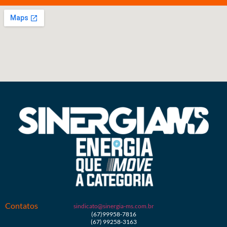
Contatos
sindicato@sinergia-ms.com.br
(67)99958-7816
(67) 99258-3163