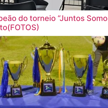
eão do torneio “Juntos Somo
ato(FOTOS)