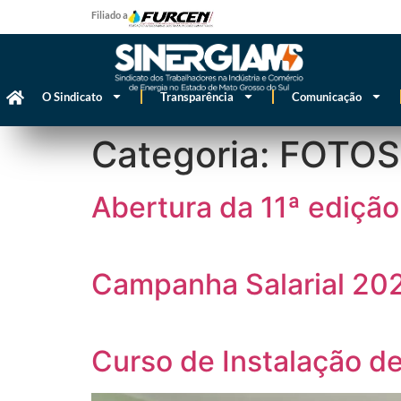
Filiado a
O Sindicato
Transparência
Comunicação
Categoria:
FOTOS
Abertura da 11ª ediç
Campanha Salarial 20
Curso de Instalação de