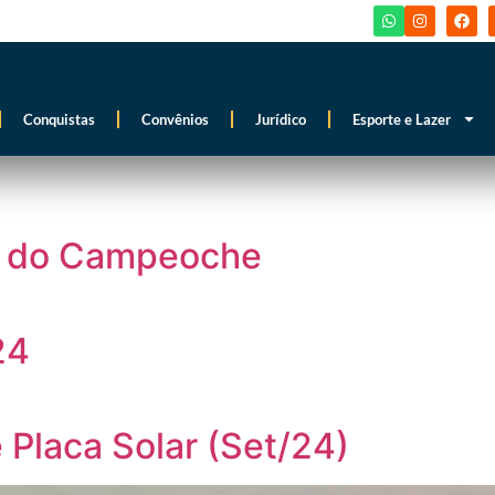
Conquistas
Convênios
Jurídico
Esporte e Lazer
ão do Campeoche
24
 Placa Solar (Set/24)