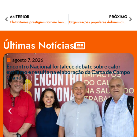
ANTERIOR
PRÓXIMO
Eletricitários prestigiam torneio beneficente em prol do “Ninão do Fut”
Organizações populares definem dia de luta pela soberania nacional
Últimas Notícias
agosto 7, 2026
Encontro Nacional fortalece debate sobre calor
extremo e resulta na elaboração da Carta de Campo
Grande