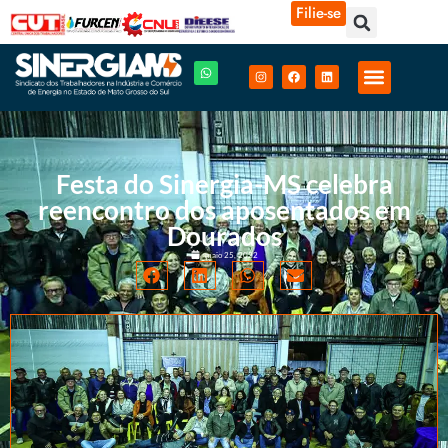
Filie-se
Festa do Sinergia-MS celebra
reencontro dos aposentados em
Dourados
maio 25, 2022