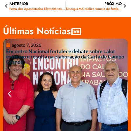
ANTERIOR
PRÓXIMO
Festa dos Aposentados Eletricitários de Dourados 2022
Sinergia-MS realiza torneio de futebol com eletricitários da região Sul
Últimas Notícias
agosto 7, 2026
Encontro Nacional fortalece debate sobre calor
extremo e resulta na elaboração da Carta de Campo
Grande