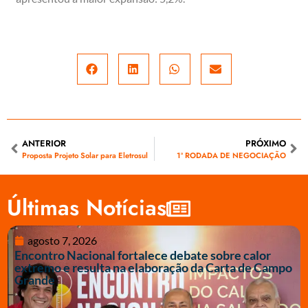
ANTERIOR
PRÓXIMO
Proposta Projeto Solar para Eletrosul
1ª RODADA DE NEGOCIAÇÃO
Últimas Notícias
agosto 7, 2026
Encontro Nacional fortalece debate sobre calor
extremo e resulta na elaboração da Carta de Campo
Grande