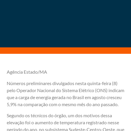
Agência Estado/MA
Números preliminares divulgados nesta quinta-feira (8)
pelo Operador Nacional do Sistema Elétrico (ONS) indicam
que a carga de energia gerada no Brasil em agosto cresceu
5,9% na comparação com o mesmo mês do ano passado.
Segundo os técnicos do órgão, um dos motivos dessa
elevação foi o aumento de temperatura registrado nesse
período do ano, no subsistema Sudeste-Centro-Oeste, que