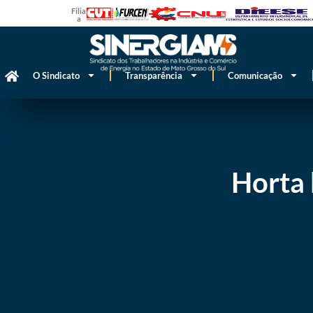
Filiado
a
O Sindicato
Transparência
Comunicação
Horta 