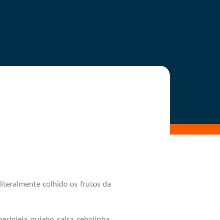
iteralmente colhido os frutos da
rinjela, quiabo, salsa, cebolinha,