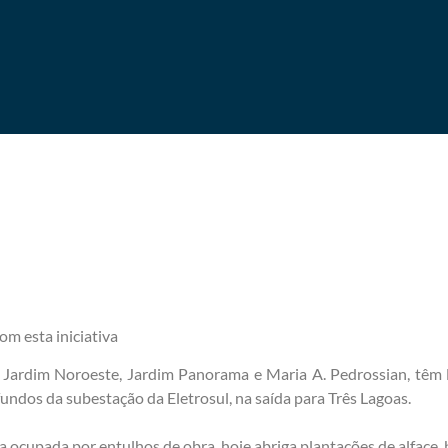
om esta iniciativa
s Jardim Noroeste, Jardim Panorama e Maria A. Pedrossian, têm l
fundos da subestação da Eletrosul, na saída para Três Lagoas.
a ocupada por entulhos de obra, hoje abriga plantações de alface, be