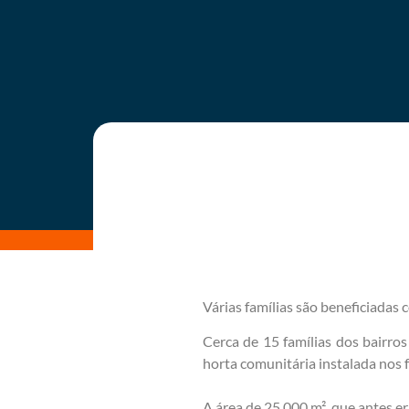
Várias famílias são beneficiadas c
Cerca de 15 famílias dos bairro
horta comunitária instalada nos 
A área de 25.000 m², que antes er