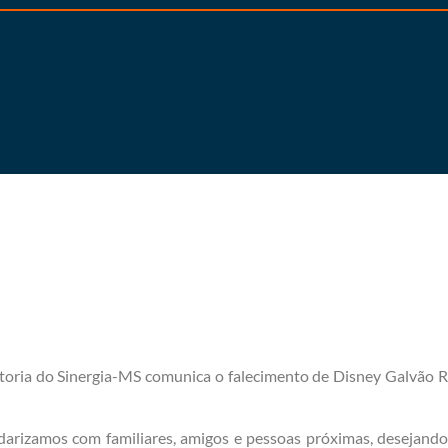
toria do Sinergia-MS comunica o falecimento de Disney Galvão Ri
arizamos com familiares, amigos e pessoas próximas, desejando