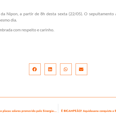
 da Nipon, a partir de 8h desta sexta (22/05). O sepultamento
mesmo dia.
mbrada com respeito e carinho.
Com participação feminina, quinta turma do curso de instalação de placas solares promovido pelo Sinergia-MS é concluída
É BICAMPEÃO! Aquidauana conquista a Et