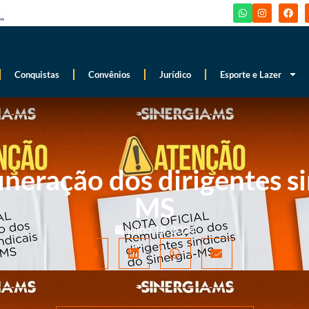
Conquistas
Convênios
Jurídico
Esporte e Lazer
neração dos dirigentes si
MS
julho 18, 2024