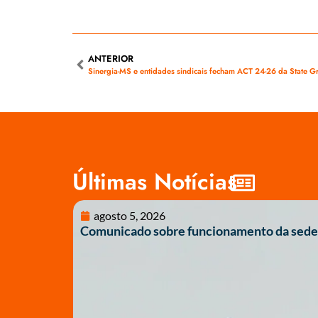
ANTERIOR
Sinergia-MS e entidades sindicais fecham ACT 24-26 da State Gr
Últimas Notícias
agosto 5, 2026
Comunicado sobre funcionamento da sede 