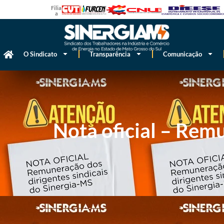
Filiado
a
O Sindicato
Transparência
Comunicação
Nota oficial – Remu