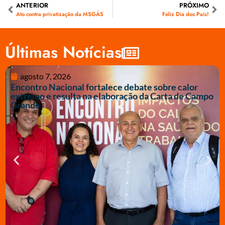
ANTERIOR
PRÓXIMO
Ato contra privatização da MSGÁS
Feliz Dia dos Pais!
Últimas Notícias
agosto 7, 2026
Encontro Nacional fortalece debate sobre calor
extremo e resulta na elaboração da Carta de Campo
Grande