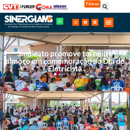
Filie-se
Sindicato promove torneio e
almoço em comemoração ao Dia do
Eletricista
outubro 23, 2018