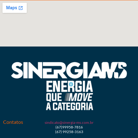
Contatos
sindicato@sinergia-ms.com.br
(67)99958-7816
(67) 99258-3163