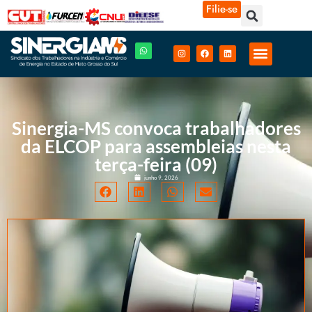
Filie-se
Sinergia-MS convoca trabalhadores
da ELCOP para assembleias nesta
terça-feira (09)
junho 9, 2026