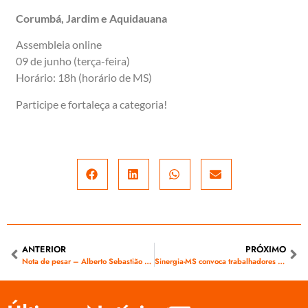
Corumbá, Jardim e Aquidauana
Assembleia online
09 de junho (terça-feira)
Horário: 18h (horário de MS)
Participe e fortaleça a categoria!
ANTERIOR
PRÓXIMO
Nota de pesar – Alberto Sebastião Alvarenga
Sinergia-MS convoca trabalhadores da ELCOP de Costa Rica e Paranaíba para assembleias presenciais