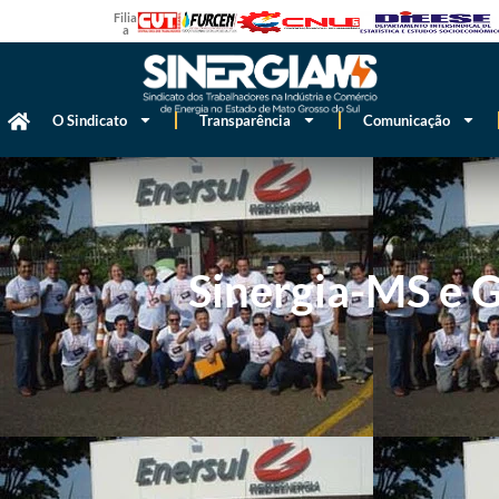
Filiado
a
O Sindicato
Transparência
Comunicação
Sinergia-MS e 