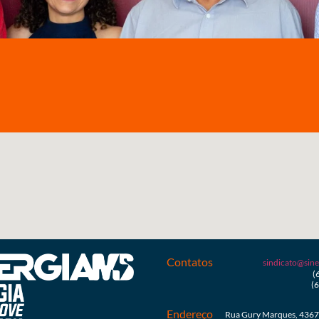
Contatos
sindicato@sine
(
(
Endereço
Rua Gury Marques, 4367 