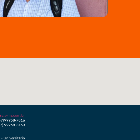
rgia-ms.com.br
67)99958-7816
67) 99258-3163
– Universitário