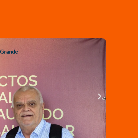
agosto 5,
o Grande
Comunicado