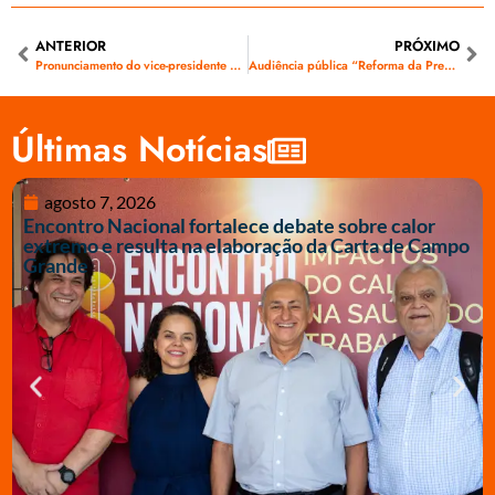
ANTERIOR
PRÓXIMO
Pronunciamento do vice-presidente do Sinergia na Assembleia – FOTOS
Audiência pública “Reforma da Previdência do Campo e da Cidade na AL”
Últimas Notícias
agosto 7, 2026
Encontro Nacional fortalece debate sobre calor
extremo e resulta na elaboração da Carta de Campo
Grande