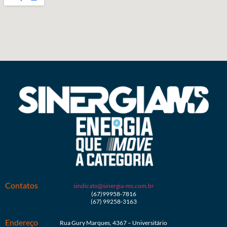
Contatos
sindicato@sinergia-ms.com.br
(67)99958-7816
(67) 99258-3163
Endereço
Rua Gury Marques, 4367 – Universitário