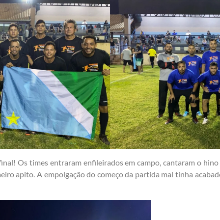
 final! Os times entraram enfileirados em campo, cantaram o hino
eiro apito. A empolgação do começo da partida mal tinha acabad