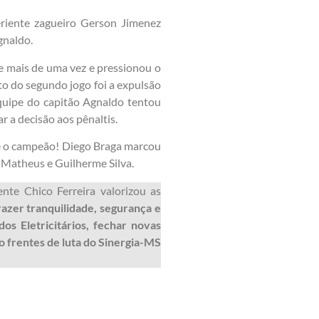
riente zagueiro Gerson Jimenez
Agnaldo.
ue mais de uma vez e pressionou o
to do segundo jogo foi a expulsão
equipe do capitão Agnaldo tentou
r a decisão aos pênaltis.
-se o campeão! Diego Braga marcou
e Matheus e Guilherme Silva.
nte Chico Ferreira valorizou as
azer tranquilidade, segurança e
os Eletricitários, fechar novas
o frentes de luta do Sinergia-MS