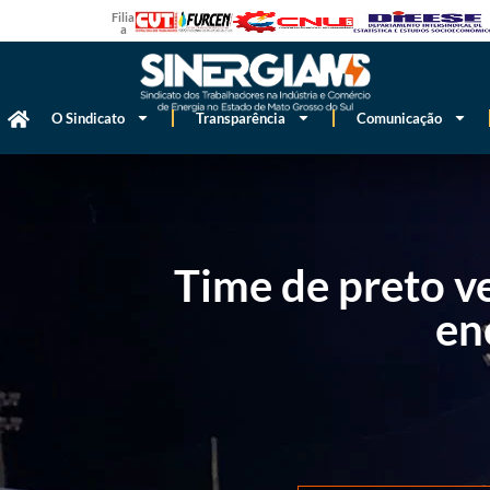
Filiado
a
O Sindicato
Transparência
Comunicação
Time de preto v
en