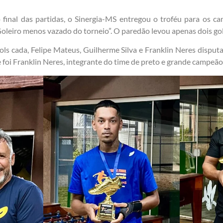
final das partidas, o Sinergia-MS entregou o troféu para os c
Goleiro menos vazado do torneio”. O paredão levou apenas dois gol
 gols cada, Felipe Mateus, Guilherme Silva e Franklin Neres disp
 foi Franklin Neres, integrante do time de preto e grande campeão