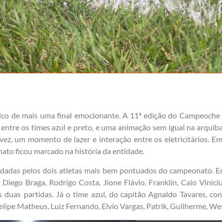
palco de mais uma final emocionante. A 11ª edição do Campeoche
entre os times azul e preto, e uma animação sem igual na arqui
ez, um momento de lazer e interação entre os eletricitários. 
to ficou marcado na história da entidade.
dadas pelos dois atletas mais bem pontuados do campeonato. Ed
, Diego Braga, Rodrigo Costa, Jione Flávio, Franklin, Caio Vinic
 duas partidas. Já o time azul, do capitão Agnaldo Tavares, con
Felipe Matheus, Luiz Fernando, Elvio Vargas, Patrik, Guilherme, W