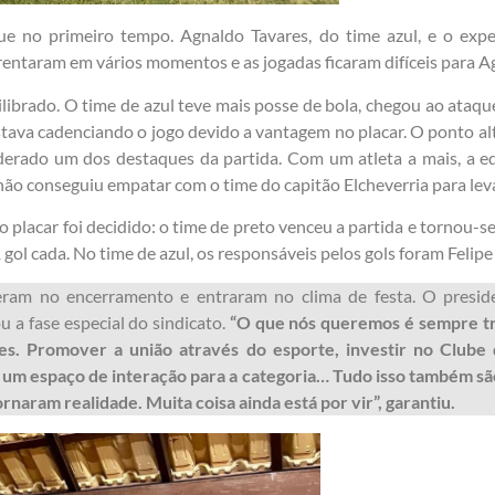
e no primeiro tempo. Agnaldo Tavares, do time azul, e o expe
nfrentaram em vários momentos e as jogadas ficaram difíceis para 
librado. O time de azul teve mais posse de bola, chegou ao ataq
estava cadenciando o jogo devido a vantagem no placar. O ponto al
iderado um dos destaques da partida. Com um atleta a mais, a 
não conseguiu empatar com o time do capitão Elcheverria para leva
o placar foi decidido: o time de preto venceu a partida e tornou
 gol cada. No time de azul, os responsáveis pelos gols foram Felip
eram no encerramento e entraram no clima de festa. O preside
u a fase especial do sindicato.
“O que nós queremos é sempre tr
s. Promover a união através do esporte, investir no Clube d
 um espaço de interação para a categoria… Tudo isso também sã
naram realidade. Muita coisa ainda está por vir”, garantiu.