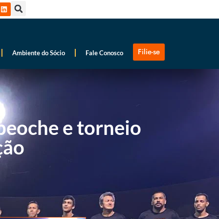
Filie-se
Ambiente do Sócio
Fale Conosco
peoche e torneio
ção