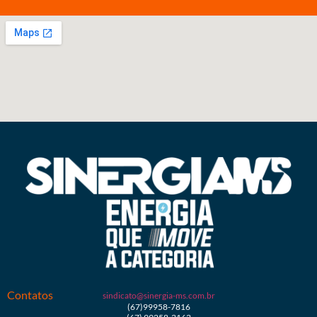
Contatos
sindicato@sinergia-ms.com.br
(67)99958-7816