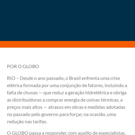
POR O GLOBO
RIO – Desde o ano passado, o Brasil enfrenta uma crise
elétrica formada por uma conjunção de fatores, incluindo a
falta de chuvas — que reduz a geração hidrelétrica e obriga
as distribuidoras a comprar energia de usinas térmicas, a
preços mais altos — atrasos em obras e medidas adotadas
no passado pelo governo para forçar, na ocasião, uma
redução nas tarifas.
O GLOBO passa a responder, com auxílio de especialistas,