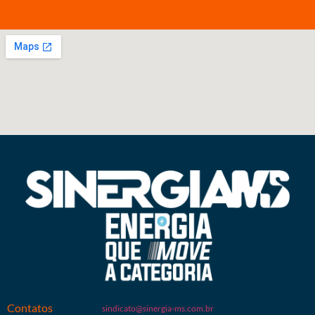
Contatos
sindicato@sinergia-ms.com.br