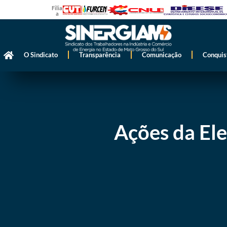
Filiado
a
O Sindicato
Transparência
Comunicação
Conquis
Ações da El