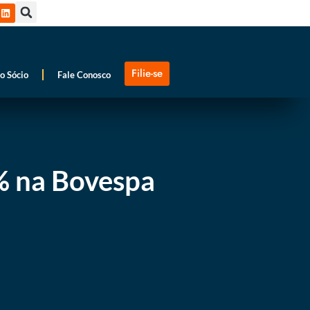
Filie-se
o Sócio
Fale Conosco
% na Bovespa