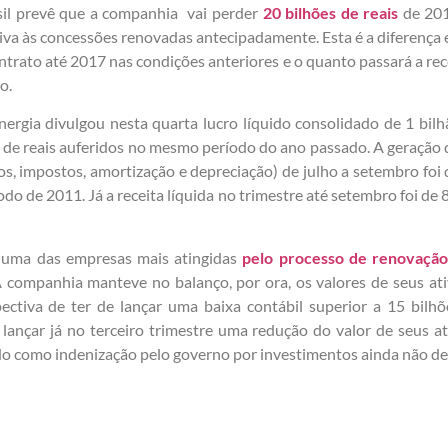
sil prevê que a companhia vai perder
20 bilhões de reais
de 201
ativa às concessões renovadas antecipadamente. Esta é a diferença 
ntrato até 2017 nas condições anteriores e o quanto passará a re
o.
nergia divulgou nesta quarta lucro líquido consolidado de 1 bilhã
 de reais auferidos no mesmo período do ano passado. A geração d
os, impostos, amortização e depreciação) de julho a setembro foi 
odo de 2011. Já a receita líquida no trimestre até setembro foi de 
é uma das empresas mais atingidas
pelo processo de renovação
 companhia
manteve no balanço, por ora, os valores de seus at
ctiva de ter de lançar uma baixa contábil superior a 15 bilhõ
 lançar já no terceiro trimestre uma redução do valor de seus at
do como indenização pelo governo por investimentos ainda não de