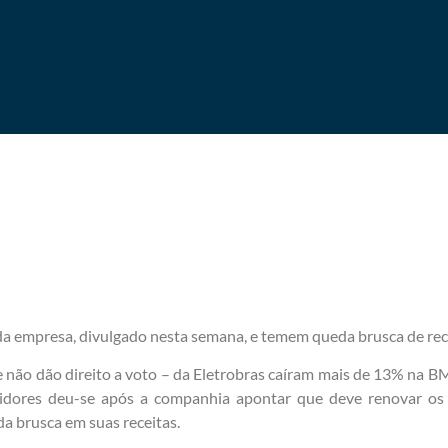
da empresa, divulgado nesta semana, e temem queda brusca de rec
ue não dão direito a voto – da Eletrobras caíram mais de 13% na 
stidores deu-se após a companhia apontar que deve renovar o
a brusca em suas receitas.