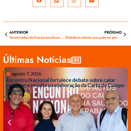
ANTERIOR
PRÓXIMO
Terceirizados da Enersul paralisam serviços por reajuste salarial
Eletrobras admite que pode ter perdas contábeis maiores
Últimas Notícias
agosto 7, 2026
Encontro Nacional fortalece debate sobre calor
extremo e resulta na elaboração da Carta de Campo
Grande