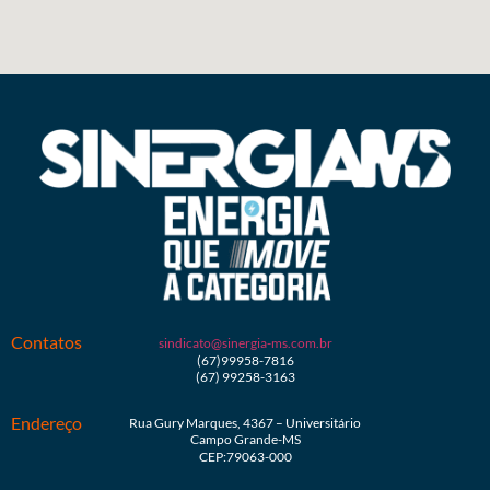
Contatos
sindicato@sinergia-ms.com.br
(67)99958-7816
(67) 99258-3163
Endereço
Rua Gury Marques, 4367 – Universitário
Campo Grande-MS
CEP:79063-000