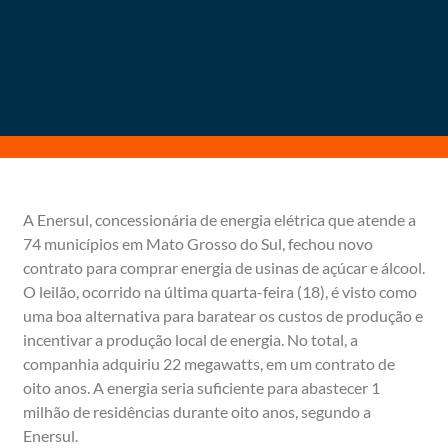
A Enersul, concessionária de energia elétrica que atende a
74 municípios em Mato Grosso do Sul, fechou novo
contrato para comprar energia de usinas de açúcar e álcool.
O leilão, ocorrido na última quarta-feira (18), é visto como
uma boa alternativa para baratear os custos de produção e
incentivar a produção local de energia. No total, a
companhia adquiriu 22 megawatts, em um contrato de
oito anos. A energia seria suficiente para abastecer 1
milhão de residências durante oito anos, segundo a
Enersul.