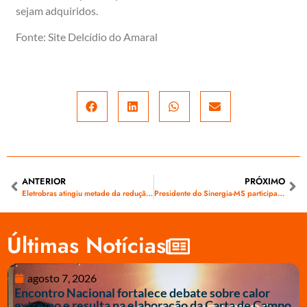
sejam adquiridos.
Fonte: Site Delcídio do Amaral
ANTERIOR
PRÓXIMO
Eletrobras atingiu metade da redução de custos projetada com enxugamento de pessoal, diz diretor
Presidente do Sinergia-MS participa de audiência pública contra o PL 4330
Últimas Notícias
agosto 7, 2026
Encontro Nacional fortalece debate sobre calor
extremo e resulta na elaboração da Carta de Campo