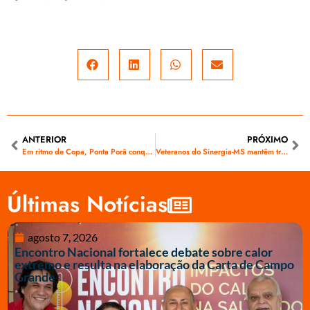
ANTERIOR
PRÓXIMO
Em ritmo de Copa, Ponta Porã conquista o título da etapa Sul do Torneio JSMF 2026
Veteranos do Sinergia-MS mantêm tradição do futebol e da confraternização nas quintas-feiras
Últimas Notícias
agosto 7, 2026
Encontro Nacional fortalece debate sobre calor
extremo e resulta na elaboração da Carta de Campo
Grande