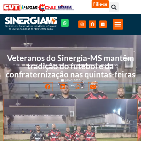
Filie-se
Veteranos do Sinergia-MS mantêm
tradição do futebol e da
confraternização nas quintas-feiras
julho 3, 2026