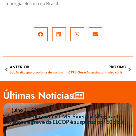
energia elétrica no Brasil.
ANTERIOR
PRÓXIMO
Lobão diz que problema de custo de termelétricas deve ter solução na segunda-feira, 25
CPFL Geração assina primeiro contrato de concessão no segmento de transmissão
Últimas Notícias
julho 31, 2026
Após audiência no TRT-MS, Sinergia-MS garante
avanços e greve da ELCOP é suspensa por 60 dias