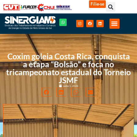
Filie-se
Coxim goleia Costa Rica, conquista
a etapa “Bolsão” e foca no
tricampeonato estadual do Torneio
JSMF
junho 1, 2026