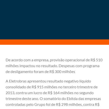
De acordo com a empresa, provisão operacional de R$ 510
milhões impactou no resultado. Despesas com programa
de desligamento foram de R$ 300 milhões
A Eletrobras apresentou resultado negativo líquido
consolidado de R$ 915 milhões no terceiro trimestre de
2013, contra um lucro de R$ 164 milhões no segundo
trimestre deste ano. O somatório do Ebitda das empresas
controladas pelo Grupo foi de R$ 298 milhões, contra R$