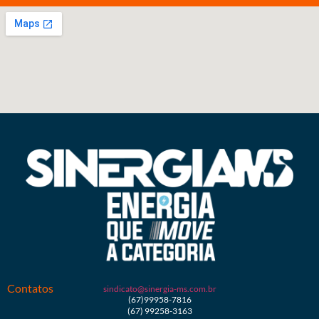
Contatos
sindicato@sinergia-ms.com.br
(67)99958-7816
(67) 99258-3163