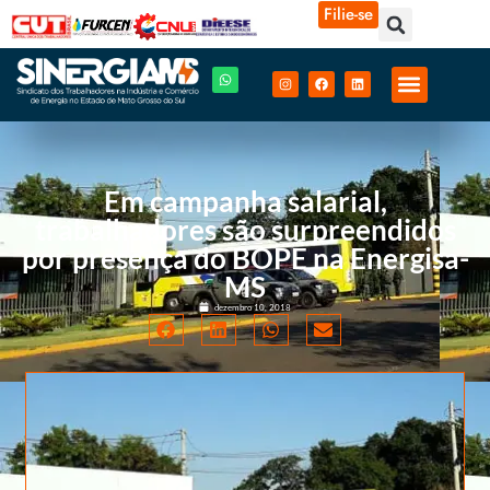
Filie-se
Em campanha salarial,
trabalhadores são surpreendidos
por presença do BOPE na Energisa-
MS
dezembro 10, 2018