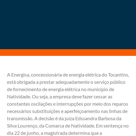
A Energisa, concessionária de energia elétrica do Tocantins,
está obrigada a prestar adequadamente o serviço público
de fornecimento de energia elétrica no município de
Natividade. Ou seja, a empresa deve fazer cessar as
constantes oscilações e interrupções por meio dos reparos
necessários substituições e aperfeiçoamento nas linhas de
transmissão. A decisão é da juíza Edssandra Barbosa da
Silva Lourenço, da Comarca de Natividade. Em sentença no
dia 22 de junho, a magistrada determina que a