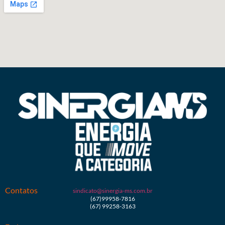
Contatos
sindicato@sinergia-ms.com.br
(67)99958-7816
(67) 99258-3163