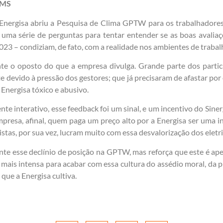
a-MS
 Energisa abriu a Pesquisa de Clima GPTW para os trabalhadores
z uma série de perguntas para tentar entender se as boas avaliaç
23 – condiziam, de fato, com a realidade nos ambientes de trabal
te o oposto do que a empresa divulga. Grande parte dos parti
devido à pressão dos gestores; que já precisaram de afastar por 
Energisa tóxico e abusivo.
te interativo, esse feedback foi um sinal, e um incentivo do Sinerg
mpresa, afinal, quem paga um preço alto por a Energisa ser uma ins
stas, por sua vez, lucram muito com essa desvalorização dos eletri
nte esse declínio de posição na GPTW, mas reforça que este é ap
z mais intensa para acabar com essa cultura do assédio moral, da p
 que a Energisa cultiva.