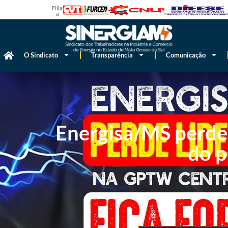
Filiado
a
O Sindicato
Transparência
Comunicação
Energisa/MS perde 
do p