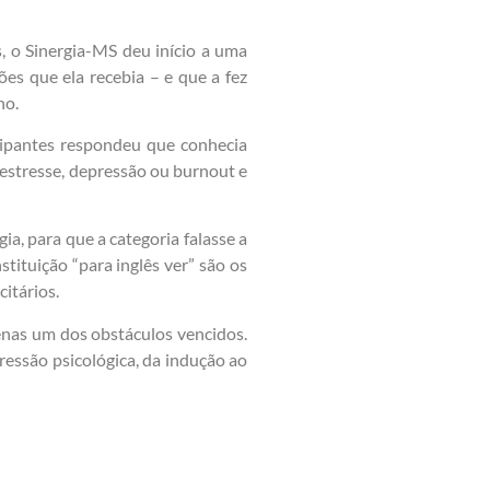
, o Sinergia-MS deu início a uma
ões que ela recebia – e que a fez
ho.
cipantes respondeu que conhecia
estresse, depressão ou burnout e
ia, para que a categoria falasse a
tituição “para inglês ver” são os
citários.
enas um dos obstáculos vencidos.
ressão psicológica, da indução ao