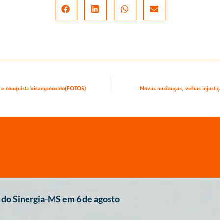
s e conquista bicampeonato(FOTOS)
Novas mudanças, velhas injustiç
do Sinergia-MS em 6 de agosto