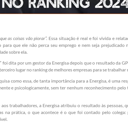
ue as coisas vão piorar”.
Essa situação é real e foi vivida e rela
o para que ele não perca seu emprego e nem seja prejudicado na
dade sobre ela.
” foi dita por um gestor da Energisa depois que o resultado da G
m terceiro lugar no ranking de melhores empresas para se trabalha
isa como essa, de tanta importância para a Energisa, é uma resp
mente e psicologicamente, sem ter nenhum reconhecimento pelo 
aos trabalhadores, a Energisa atribuiu o resultado às pessoas, 
 mas na prática, o que acontece é o que foi contado pelo colega
ível.