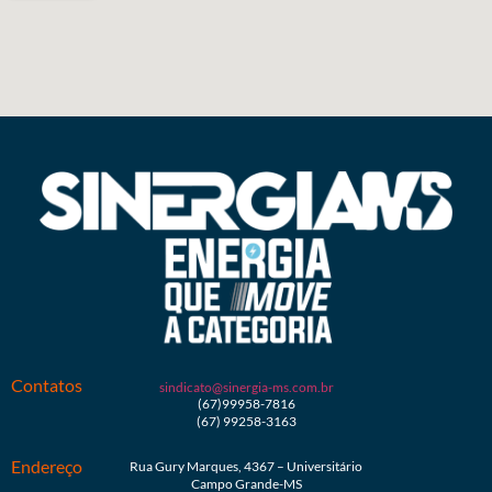
Contatos
sindicato@sinergia-ms.com.br
(67)99958-7816
(67) 99258-3163
Endereço
Rua Gury Marques, 4367 – Universitário
Campo Grande-MS