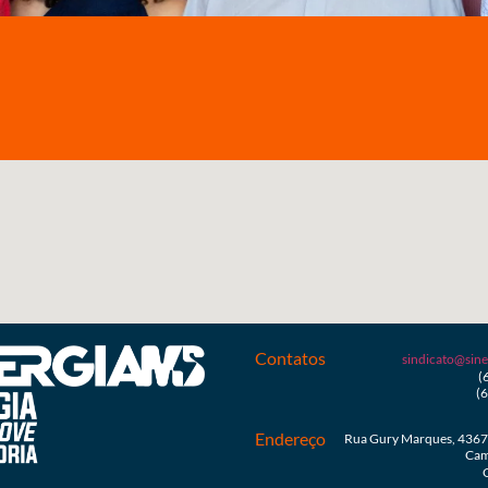
Contatos
sindicato@sine
(
(
Endereço
Rua Gury Marques, 4367 
Cam