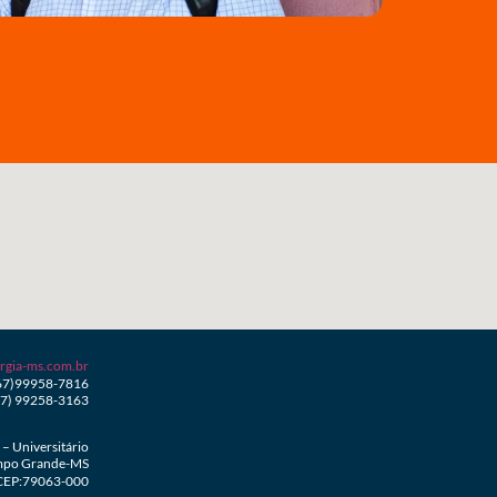
rgia-ms.com.br
67)99958-7816
67) 99258-3163
– Universitário
po Grande-MS
CEP:79063-000