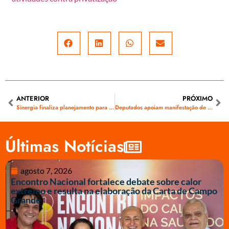
ANTERIOR
PRÓXIMO
Sinergia finaliza planejamento para campanha salarial 2017/2018
Deputados apoiam manifestação de eletricitários contra privatização da MS Gás
Últimas Notícias
agosto 7, 2026
Encontro Nacional fortalece debate sobre calor
extremo e resulta na elaboração da Carta de Campo
Grande