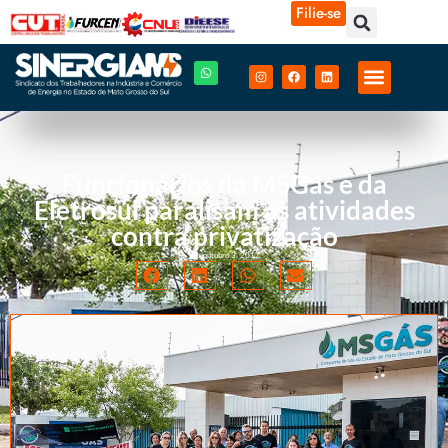
Filie-se
Funcionários da MSGás e da
Eletrosul paralisam as atividades
contra privatização
outubro 3, 2017