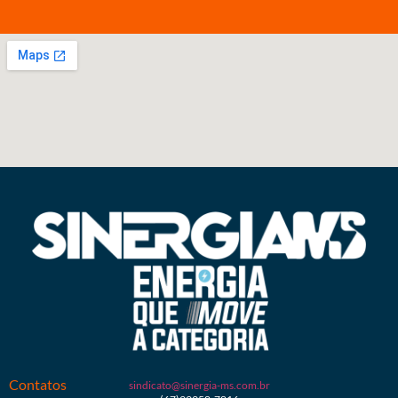
Contatos
sindicato@sinergia-ms.com.br