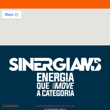
Contatos
sindicato@sinergia-ms.com.br
(67)99958-7816