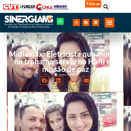
Filie-se
Midiamax: Eletricista que morreu
no trabalho serviu no Haiti em
missão de paz
outubro 26, 2017