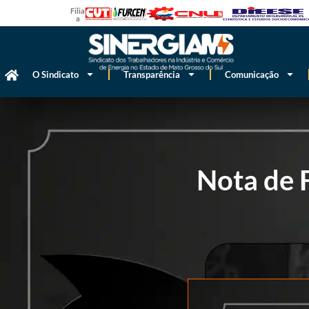
Filiado
a
O Sindicato
Transparência
Comunicação
Nota de 