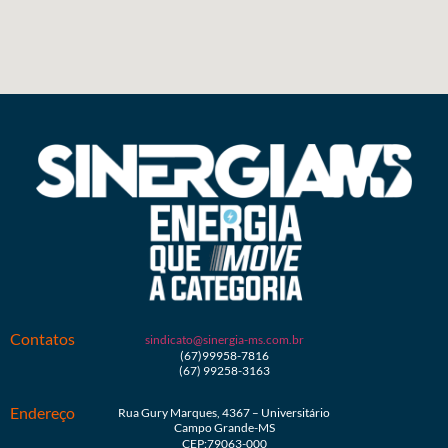
Contatos
sindicato@sinergia-ms.com.br
(67)99958-7816
(67) 99258-3163
Endereço
Rua Gury Marques, 4367 – Universitário
Campo Grande-MS
CEP:79063-000