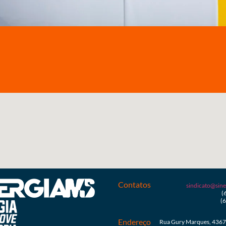
Contatos
sindicato@sine
(
(
Endereço
Rua Gury Marques, 4367 