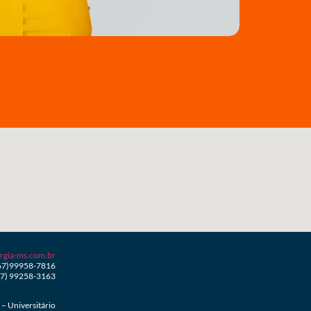
rgia-ms.com.br
67)99958-7816
67) 99258-3163
– Universitário