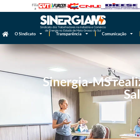
Filiado
a
O Sindicato
Transparência
Comunicação
Sinergia-MS real
Sa