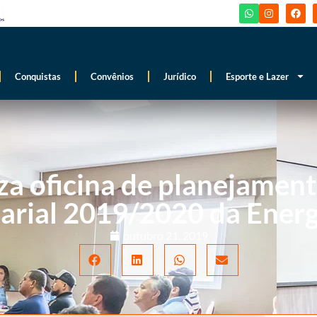
Conquistas
Convênios
Jurídico
Esporte e Lazer
iza oficina de planejame
larial 2019/2020 da Energ
outubro 21, 2019