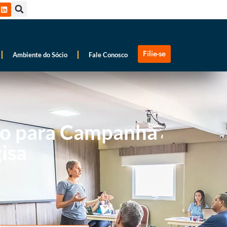
Filie-se
Ambiente do Sócio
Fale Conosco
nto para Campanha
isa