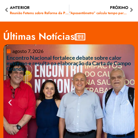
ANTERIOR
PRÓXIMO
Reunião Fetems sobre Reforma da Previdência
”Aposentômetro” calcula tempo para se aposentar com a Reforma da Previdência
Últimas Notícias
agosto 7, 2026
Encontro Nacional fortalece debate sobre calor
extremo e resulta na elaboração da Carta de Campo
Grande