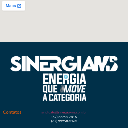
Contatos
sindicato@sinergia-ms.com.br
(67)99958-7816
(67) 99258-3163