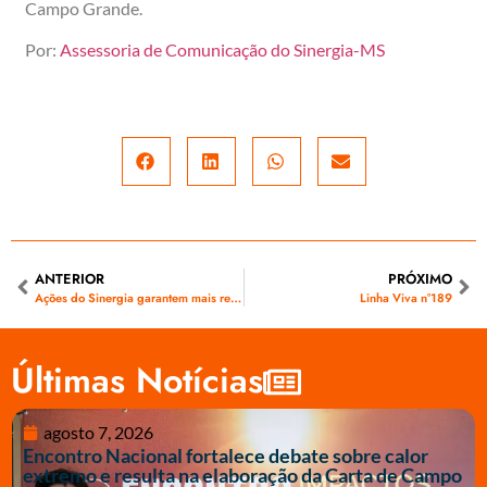
Campo Grande.
Por:
Assessoria de Comunicação do Sinergia-MS
ANTERIOR
PRÓXIMO
Ações do Sinergia garantem mais reintegrações de funcionários da Energisa
Linha Viva n°189
Últimas Notícias
agosto 7, 2026
Encontro Nacional fortalece debate sobre calor
extremo e resulta na elaboração da Carta de Campo