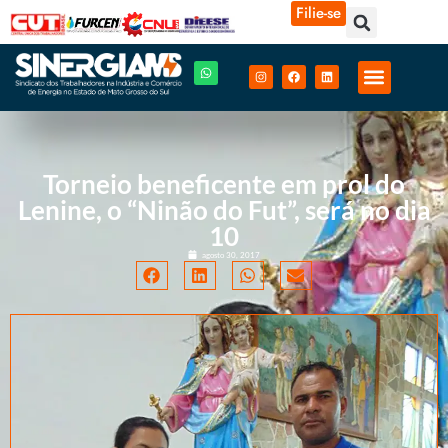
Filie-se
Torneio beneficente em prol do
Lenine, o “Ninão do Fut”, será no dia
10
agosto 30, 2017