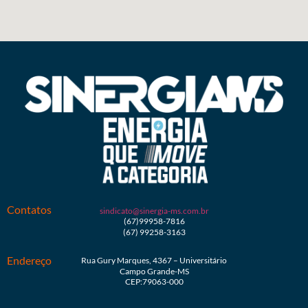
Contatos
sindicato@sinergia-ms.com.br
(67)99958-7816
(67) 99258-3163
Endereço
Rua Gury Marques, 4367 – Universitário
Campo Grande-MS
CEP:79063-000