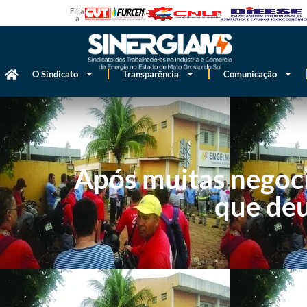
Filiado
a
O Sindicato
Transparência
Comunicação
Após muitas negoci
que de