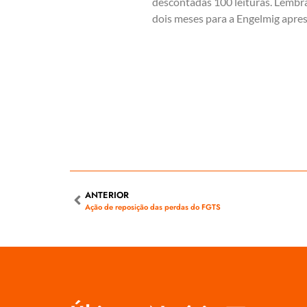
descontadas 100 leituras. Lembra
dois meses para a Engelmig apre
ANTERIOR
Ação de reposição das perdas do FGTS