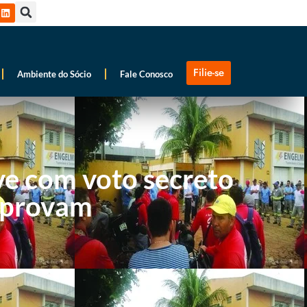
Filie-se
Ambiente do Sócio
Fale Conosco
ve com voto secreto
aprovam