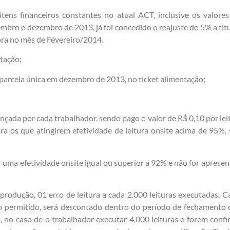
tens financeiros constantes no atual ACT, inclusive os valore
bro e dezembro de 2013, já foi concedido o reajuste de 5% a títul
ora no mês de Fevereiro/2014.
tação;
parcela única em dezembro de 2013, no ticket alimentação;
ançada por cada trabalhador, sendo pago o valor de R$ 0,10 por lei
ra os que atingirem efetividade de leitura onsite acima de 95%, 
 uma efetividade onsite igual ou superior a 92% e não for apresen
rodução, 01 erro de leitura a cada 2.000 leituras executadas. Ca
 do permitido, será descontado dentro do período de fechamento
o, no caso de o trabalhador executar 4.000 leituras e forem confi