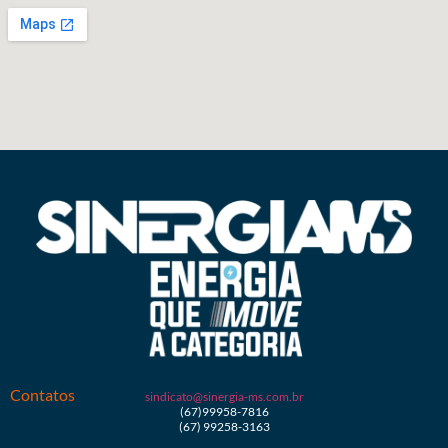
Contatos
sindicato@sinergia-ms.com.br
(67)99958-7816
(67) 99258-3163