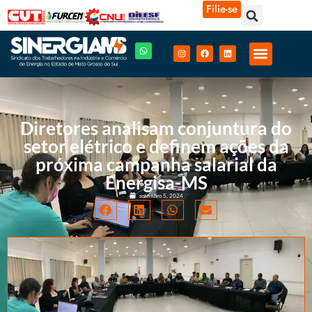
Filie-se
Diretores analisam conjuntura do
setor elétrico e definem ações da
próxima campanha salarial da
Energisa-MS
setembro 5, 2024