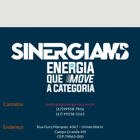
Contatos
sindicato@sinergia-ms.com.br
(67)99958-7816
(67) 99258-3163
Endereço
Rua Gury Marques, 4367 – Universitário
Campo Grande-MS
CEP:79063-000