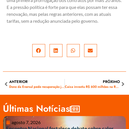
uma primeira prorrogação dos contratos por mais 20 anos.
E a pressão política é forte para que elas possam ter essa
renovação, mas pelas regras anteriores, com as atuais
tarifas, sem a redução anunciada pelo governo.
ANTERIOR
PRÓXIMO
Dono da Enersul pede recuperação judicial
Caixa investiu R$ 600 milhões na Rede Energia, a quebrada dona da Enersul, diz Folha
Últimas Notícias
agosto 7, 2026
Encontro Nacional fortalece debate sobre calor