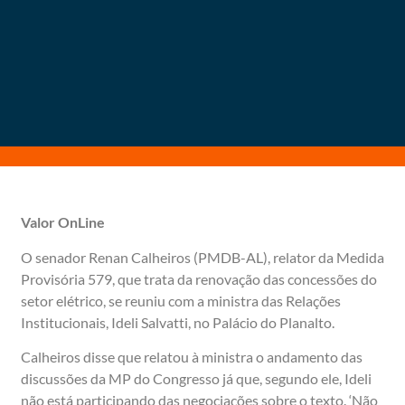
Valor OnLine
O senador Renan Calheiros (PMDB-AL), relator da Medida
Provisória 579, que trata da renovação das concessões do
setor elétrico, se reuniu com a ministra das Relações
Institucionais, Ideli Salvatti, no Palácio do Planalto.
Calheiros disse que relatou à ministra o andamento das
discussões da MP do Congresso já que, segundo ele, Ideli
não está participando das negociações sobre o texto. ‘Não