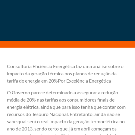
Consultoria Eficiência Energética faz uma análise sobre o
impacto da geração térmica nos planos de redução da
tarifa de energia em 20%Por Excelência Energética
O Governo parece determinado a assegurar a redução
média de 20% nas tarifas aos consumidores finais de
energia elétrica, ainda que para isso tenha que contar com
recursos do Tesouro Nacional. Entretanto, ainda não se
sabe qual será o real impacto da geração termoelétrica no
ano de 2013, sendo certo que, já em abril começam os