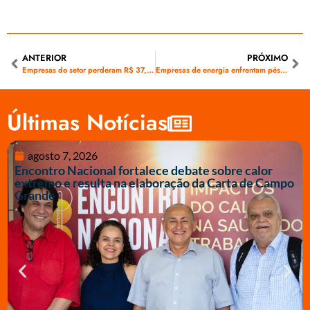
ANTERIOR
PRÓXIMO
Empresas do setor perderam R$ 37,2 bilhões do seu valor de mercado, diz Economática
Empresas de energia enfrentam péssimo desempenho na Bolsas Ricarelly
Últimas Notícias
agosto 7, 2026
Encontro Nacional fortalece debate sobre calor
extremo e resulta na elaboração da Carta de Campo
Grande